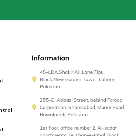
Information
45-LDA,Shakir Ali Lane,Tipu
Block,New Garden Town., Lahore,
ol
Pakistan
255-D, Abbasi Street, behind Farooq
Corporation, Shamsabad, Muree Road,
ntrol
Rawalpindi, Pakistan
1st floor, office number 2, Al-sadaf
ol
apartments, Gulshan-e-Iqbal, block