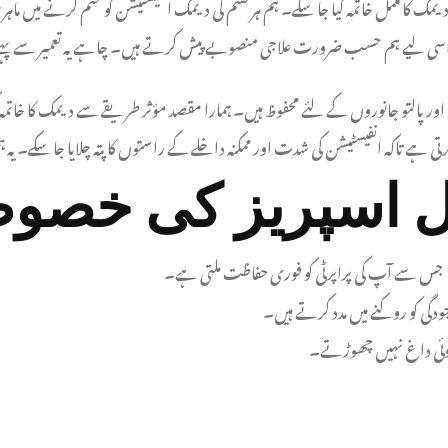
دیمک کا مکمل خاتمہ کیا جا سکے۔ ہم ہر قسم کی دیمک انفیسٹیشن کو ختم کرنے میں ماہر
 اسی لیے ہم حسب ضرورت علاجی منصوبے پیش کرتے ہیں۔ چاہے یہ تعمیر سے پہلے ہو
 پالتو جانوروں کے لئے محفوظ ہیں۔ ہمارا مقصد مؤثر طریقے سے دیمک کا خاتمہ کر
تی ہے تاکہ انفیسٹیشن کی شدت اور ممکنہ داخلے کے راستوں کا پتہ چلایا جا سکے۔ یہ
ل اسپریز کی خصو
 جس سے آپ کی پراپرٹی کو فوری حفاظت ملتی ہے۔
دگی کو روکنے میں مدد کرتے ہیں۔
 کوئی داغ نہیں چھوڑتے۔