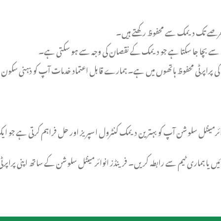
عرصے تک دیمک سے محفوظ رکھتے ہیں۔
ت سے بچا جا سکتا ہے جو دیمک کے نقصان کی وجہ سے ہو سکتی ہے۔
 کی پراپرٹی محفوظ ہاتھوں میں ہے۔ ہمارے قابل اعتماد خدمات آپ کو ذہنی سکون ف
ائرمینٹل سلوشن آپ کو بہترین دیمک کنٹرول اسپریز اور حل فراہم کرتی ہے جو ایک
یا ہماری ٹیم سے رابطہ کریں۔ فرینڈز انوائرمینٹل سلوشن کے ساتھ اپنی پراپرٹی ک