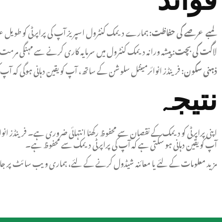
لمبے عرصے کی حفاظت:
ہمارے دیمک کنٹرول اسپریز آپ کی پراپرٹی کو طویل 
لاگت کی بچت:
پیشہ ورانہ دیمک کنٹرول میں سرمایہ کاری کرنے سے مہنگی مرم
ذہنی سکون:
فرینڈز انوائرمینٹل سلوشن کے ساتھ، آپ کو یقین دہانی ہوگی کہ آپ
نتیجہ
اپنی پراپرٹی کو دیمک کے نقصان سے محفوظ رکھنا انتہائی ضروری ہے۔ فرینڈز انو
آپ کو یقین دہانی ہو سکتی ہے کہ آپ کی پراپرٹی دیمک سے محفوظ ہے۔
مزید معلومات کے لئے یا معائنہ شیڈول کرنے کے لئے، ہماری ویب سائٹ پر جائیں 