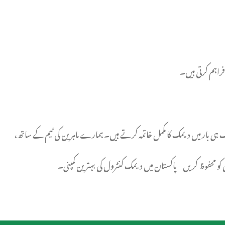
راہم کرتی ہیں۔
 ہی بار میں دیمک کا مکمل خاتمہ کرتے ہیں۔ ہمارے ماہرین کی ٹیم کے ساتھ،
و محفوظ کریں – پاکستان میں دیمک کنٹرول کی بہترین کمپنی۔