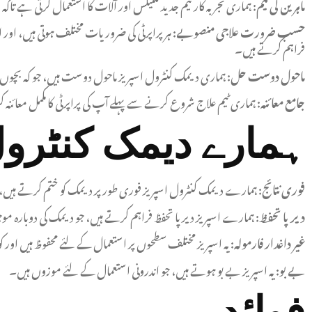
ماہرین کی ٹیم:
ہماری تجربہ کار ٹیم جدید تکنیکس اور آلات کا استعمال کرتی ہے تاکہ 
حسب ضرورت علاجی منصوبے:
ہر پراپرٹی کی ضروریات مختلف ہوتی ہیں، اور
فراہم کرتے ہیں۔
ماحول دوست حل:
ہماری دیمک کنٹرول اسپریز ماحول دوست ہیں، جو کہ بچوں اور
جامع معائنہ:
ہماری ٹیم علاج شروع کرنے سے پہلے آپ کی پراپرٹی کا مکمل معائنہ کر
ہمارے دیمک کنٹرو
فوری نتائج:
ہمارے دیمک کنٹرول اسپریز فوری طور پر دیمک کو ختم کرتے ہیں،
دیرپا تحفظ:
ہمارے اسپریز دیرپا تحفظ فراہم کرتے ہیں، جو دیمک کی دوبارہ موجو
غیر داغدار فارمولہ:
یہ اسپریز مختلف سطحوں پر استعمال کے لئے محفوظ ہیں اور
بے بو:
یہ اسپریز بے بو ہوتے ہیں، جو اندرونی استعمال کے لئے موزوں ہیں۔
فوائد