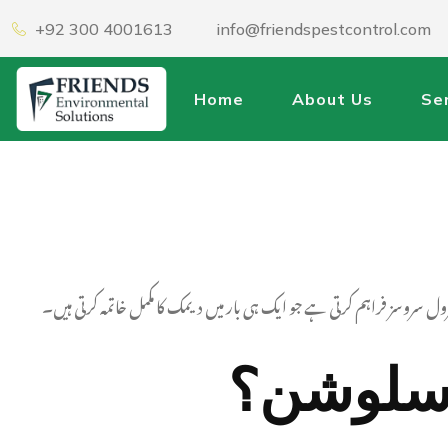
+92 300 4001613
info@friendspestcontrol.com
Home
About Us
Se
ل سروسز فراہم کرتی ہے جو ایک ہی بار میں دیمک کا مکمل خاتمہ کرتی ہیں۔
ل سلوشن؟