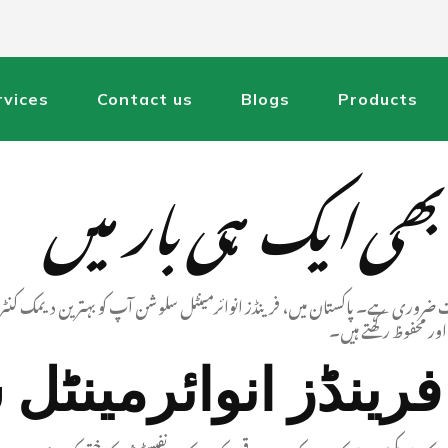
rvices
Contact us
Blogs
Products
 بھی ایک ہی بار میں
بہت ضروری ہے۔ پاکستان میں، فرینڈز انوائرمینٹل سلوشن آپ کو بہترین دیمک کنٹرو
اور محفوظ رکھتے ہیں۔
رینڈز انوائرمینٹ