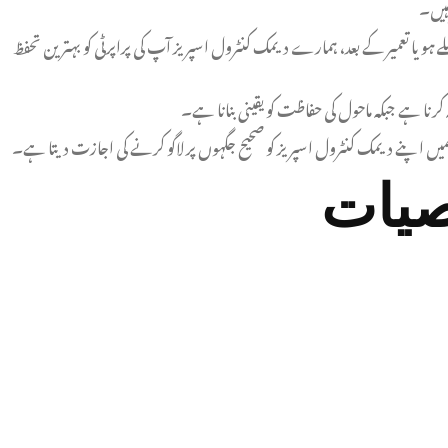
 ہیں۔
 یا تعمیر کے بعد، ہمارے دیمک کنٹرول اسپریز آپ کی پراپرٹی کو بہترین تحفظ
نا ہے جبکہ ماحول کی حفاظت کو یقینی بنانا ہے۔
 ہمیں اپنے دیمک کنٹرول اسپریز کو صحیح جگہوں پر لاگو کرنے کی اجازت دیتا ہے۔
صیات