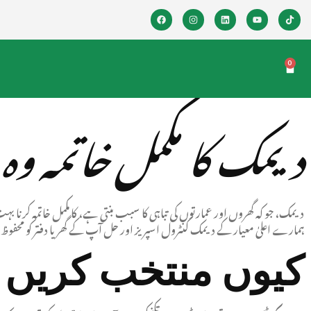
0
دیمک کا مکمل خاتمہ وہ
دیمک، جو کہ گھروں اور عمارتوں کی تباہی کا سبب بنتی ہے، کا مکمل خاتمہ کرنا 
ہمارے اعلیٰ معیار کے دیمک کنٹرول اسپریز اور حل آپ کے گھر یا دفتر کو محفوظ 
کیوں منتخب کریں ف